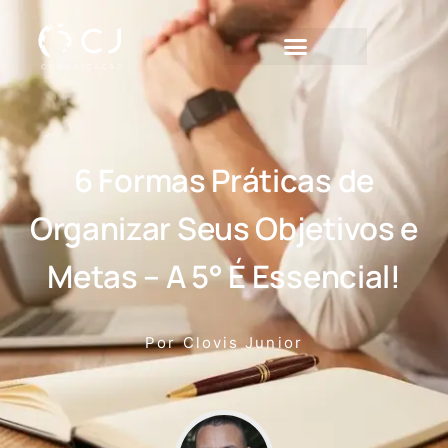
6 Formas Práticas de
Organizar Seus Objetivos e
Metas – A 5° É Essencial!
Por
Clovis Junior