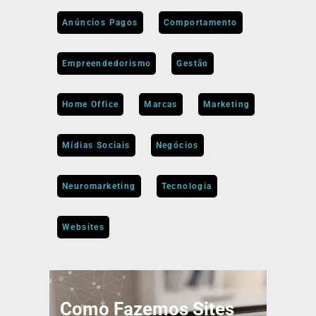
Anúncios Pagos
Comportamento
Empreendedorismo
Gestão
Home Office
Marcas
Marketing
Mídias Sociais
Negócios
Neuromarketing
Tecnologia
Websites
Como Fazemos Sites