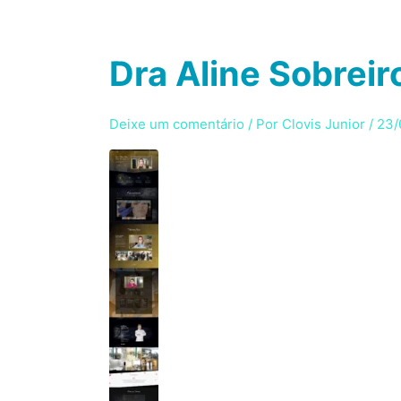
Ir
para
HOME
SE
o
Dra Aline Sobreir
conteúdo
Deixe um comentário
/ Por
Clovis Junior
/
23/