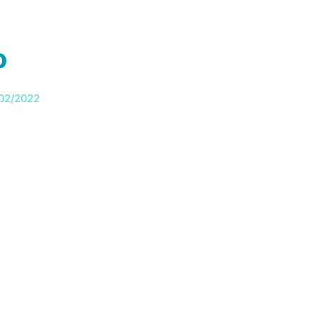
RVIÇOS
PRODUTOS
SOBRE
BLOG
BRIE
o
02/2022