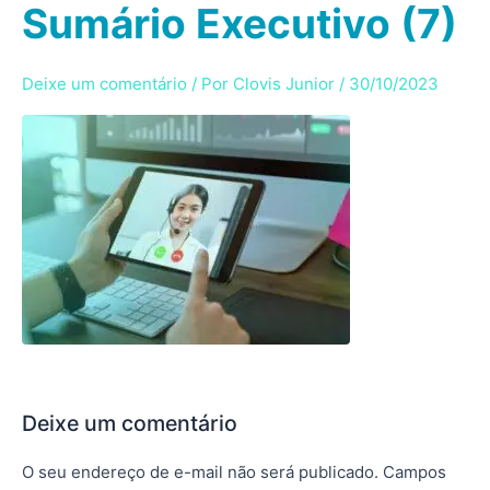
Sumário Executivo (7)
Ir
para
o
Deixe um comentário
/ Por
Clovis Junior
/
30/10/2023
conteúdo
Deixe um comentário
O seu endereço de e-mail não será publicado.
Campos