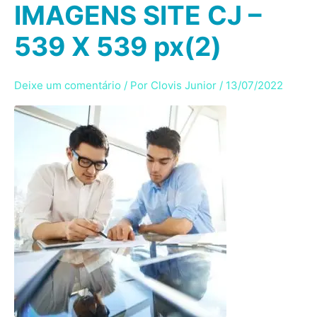
IMAGENS SITE CJ –
Ir
para
539 X 539 px(2)
o
conteúdo
Deixe um comentário
/ Por
Clovis Junior
/
13/07/2022