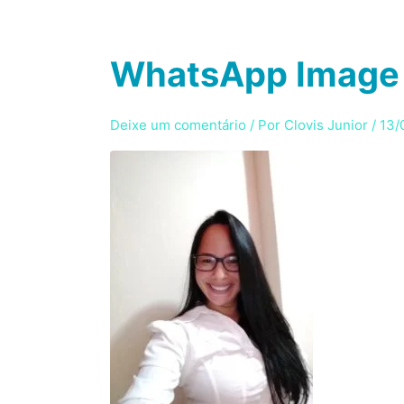
Ir
para
HOME
SE
o
WhatsApp Image 
conteúdo
Deixe um comentário
/ Por
Clovis Junior
/
13/