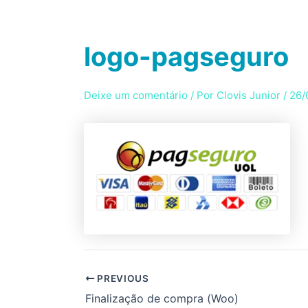
Ir
para
HOME
SE
o
logo-pagseguro
conteúdo
Deixe um comentário
/ Por
Clovis Junior
/
26/
PREVIOUS
Finalização de compra (Woo)