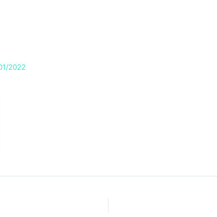
RVIÇOS
PRODUTOS
SOBRE
BLOG
BRIE
01/2022