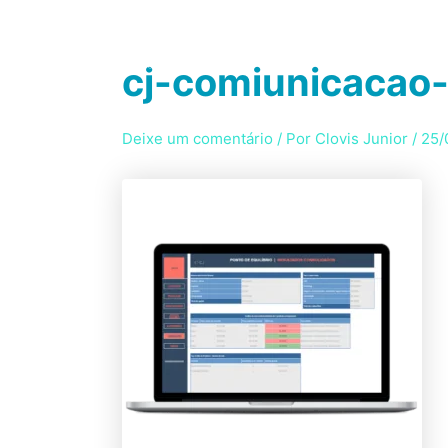
Ir
para
HOME
SE
o
cj-comiunicacao-
conteúdo
Deixe um comentário
/ Por
Clovis Junior
/
25/