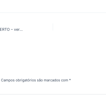
Sistema de Ponto de Equilíbrio – PREÇO CERTO – versão Planilha Google
Campos obrigatórios são marcados com
*