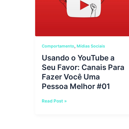
Seu
Favor:
Canais
Para
Fazer
Você
Uma
,
Comportamento
Mídias Sociais
Pessoa
Usando o YouTube a
Melhor
Seu Favor: Canais Para
#01
Fazer Você Uma
Pessoa Melhor #01
Read Post »