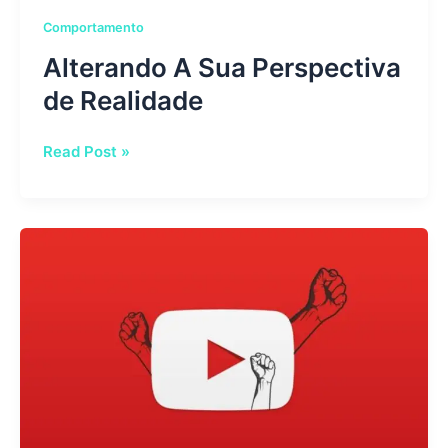
Comportamento
Alterando A Sua Perspectiva
de Realidade
Read Post »
Usando
o
YouTube
a
Seu
Favor:
Canais
Para
Fazer