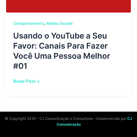
Você
Uma
Pessoa
,
Comportamento
Mídias Sociais
Melhor
#01
Usando o YouTube a Seu
Favor: Canais Para Fazer
Você Uma Pessoa Melhor
#01
Read Post »
© Copyright 2025 – CJ Comunicação e Consultoria – Desenvolvido por
CJ
Comunicação