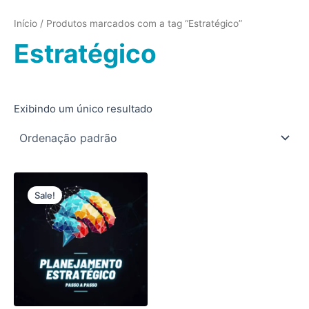
Ir
para
Início
/ Produtos marcados com a tag “Estratégico”
o
Estratégico
conteúdo
Exibindo um único resultado
O
O
preço
preço
Sale!
original
atual
era:
é:
R$499,00.
R$129,00.