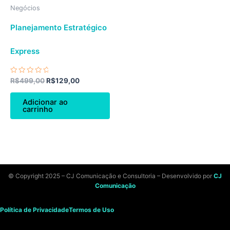
Negócios
Planejamento Estratégico
Express
Avaliação
R$
499,00
R$
129,00
0
de
5
Adicionar ao
carrinho
© Copyright 2025 – CJ Comunicação e Consultoria – Desenvolvido por
CJ
Comunicação
Política de Privacidade
Termos de Uso