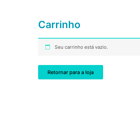
Ir
para
HOME
SE
o
Carrinho
conteúdo
Seu carrinho está vazio.
Retornar para a loja